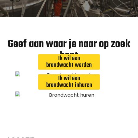
Geef aan waar je naar op zoek
bent
Ik wil een
brandwacht worden
Ik wil een
brandwacht inhuren