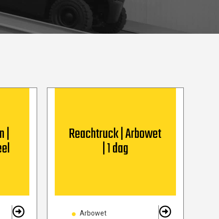
n |
Reachtruck | Arbowet
eel
| 1 dag
Arbowet