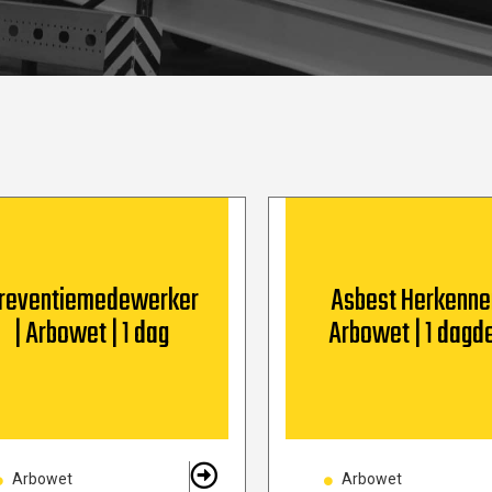
reventiemedewerker
Asbest Herkenne
| Arbowet | 1 dag
Arbowet | 1 dagd
Arbowet
Arbowet