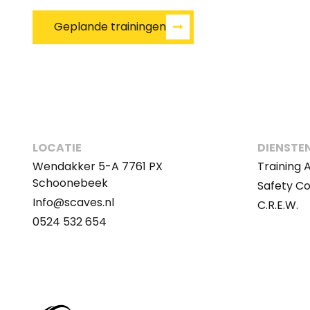
Geplande trainingen
LOCATIE
DIENSTE
Wendakker 5-A 7761 PX
Training
Schoonebeek
Safety C
Info@scaves.nl
C.R.E.W.
0524 532 654