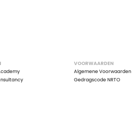
N
VOORWAARDEN
 Academy
Algemene Voorwaarden
onsultancy
Gedragscode NRTO