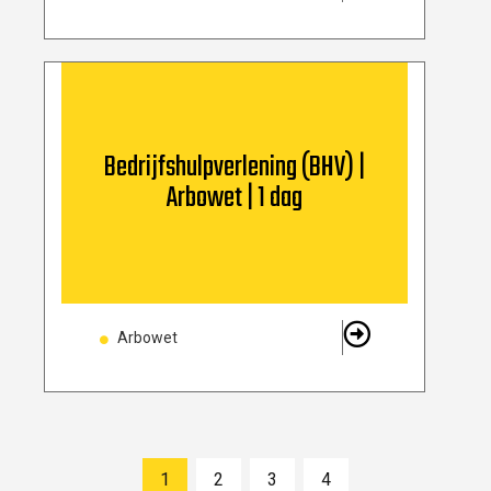
Bedrijfshulpverlening (BHV) |
Arbowet | 1 dag
Arbowet
1
2
3
4