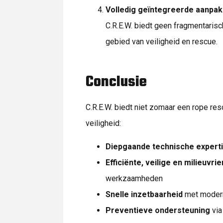
Volledig geïntegreerde aanpak
C.R.E.W. biedt geen fragmentaris
gebied van veiligheid en rescue.
Conclusie
C.R.E.W. biedt niet zomaar een rope re
veiligheid:
Diepgaande technische expert
Efficiënte, veilige en milieuvr
werkzaamheden
Snelle inzetbaarheid
met modern
Preventieve ondersteuning
via