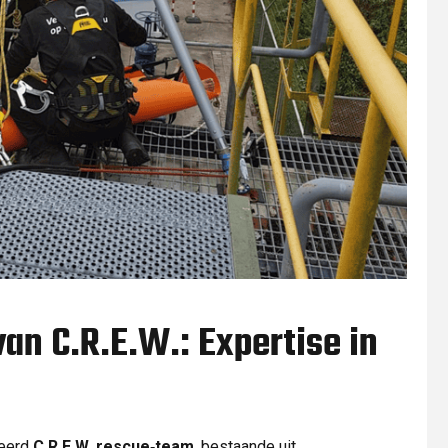
n C.R.E.W.: Expertise in
seerd
C.R.E.W. rescue‑team
, bestaande uit