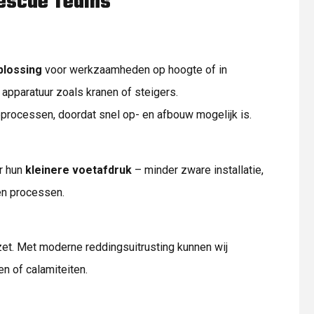
Rescue Teams
plossing
voor werkzaamheden op hoogte of in
apparatuur zoals kranen of steigers.
eprocessen, doordat snel op- en afbouw mogelijk is.
r hun
kleinere voetafdruk
– minder zware installatie,
en processen.
nzet. Met moderne reddingsuitrusting kunnen wij
en of calamiteiten.