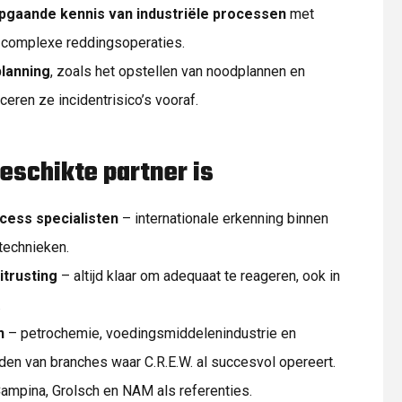
pgaande kennis van industriële processen
met
n complexe reddingsoperaties.
lanning
, zoals het opstellen van noodplannen en
eren ze incidentrisico’s vooraf.
eschikte partner is
cess specialisten
– internationale erkenning binnen
technieken.
itrusting
– altijd klaar om adequaat te reageren, ook in
.
n
– petrochemie, voedingsmiddelenindustrie en
lden van branches waar C.R.E.W. al succesvol opereert.
ampina, Grolsch en NAM als referenties.