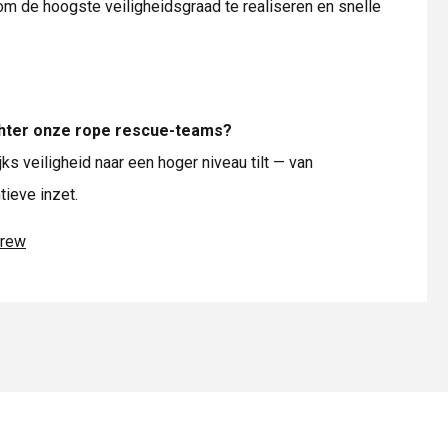
s om de hoogste veiligheidsgraad te realiseren en snelle
chter onze rope rescue-teams?
s veiligheid naar een hoger niveau tilt — van
ieve inzet.
crew