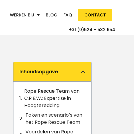
WERKEN BIJ
BLOG
FAQ
CONTACT
+31 (0)524 – 532 654
Inhoudsopgave
Rope Rescue Team van
C.R.E.W.: Expertise in
Hoogteredding
Taken en scenario’s van
het Rope Rescue Team
Voordelen van Rope