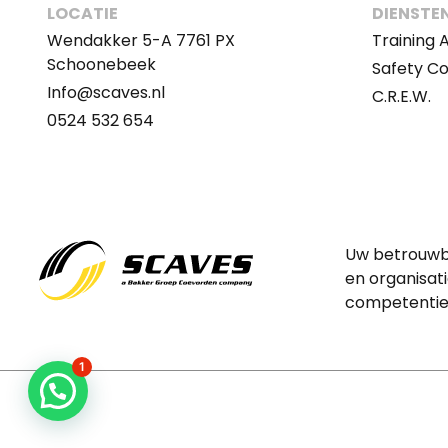
LOCATIE
DIENSTE
Wendakker 5-A 7761 PX
Training
Schoonebeek
Safety C
Info@scaves.nl
C.R.E.W.
0524 532 654
Uw betrouwba
en organisati
competentie.
1