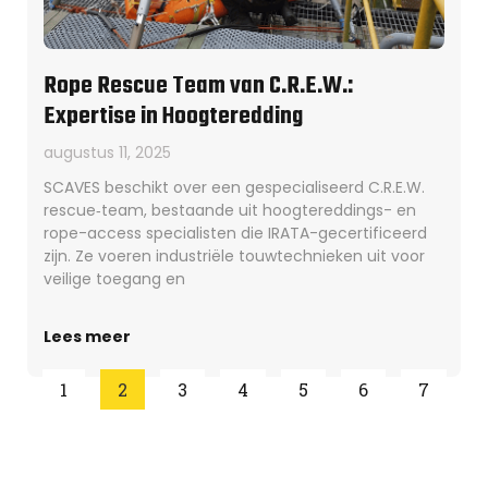
Rope Rescue Team van C.R.E.W.:
Expertise in Hoogteredding
augustus 11, 2025
SCAVES beschikt over een gespecialiseerd C.R.E.W.
rescue‑team, bestaande uit hoogtereddings- en
rope-access specialisten die IRATA-gecertificeerd
zijn. Ze voeren industriële touwtechnieken uit voor
veilige toegang en
Lees meer
1
2
3
4
5
6
7